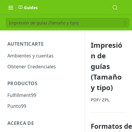
Guides
Impresión de guías (Tamaño y tipo)
Impresió
AUTENTICARTE
n de
Ambientes y cuentas
guías
Obtener Credenciales
(Tamaño
PRODUCTOS
y tipo)
Fulfillment99
PDF/ ZPL
Punto99
ACERCA DE
Formatos de